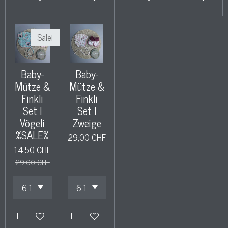
Sale!
Baby-
Baby-
Mütze &
Mütze &
Finkli
Finkli
Set l
Set l
Vögeli
Zweige
%SALE%
29,00 CHF
14,50 CHF
29,00 CHF
In den Warenkorb
In den Warenkorb