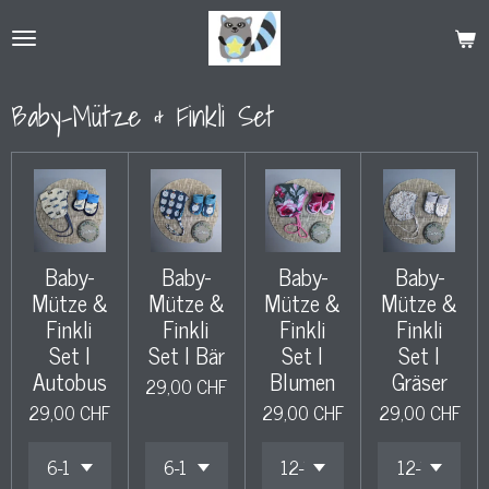
Zum
Hauptinhalt
springen
Baby-Mütze & Finkli Set
Baby-
Baby-
Baby-
Baby-
Mütze &
Mütze &
Mütze &
Mütze &
Finkli
Finkli
Finkli
Finkli
Set l
Set l Bär
Set l
Set l
Autobus
Blumen
Gräser
29,00 CHF
29,00 CHF
29,00 CHF
29,00 CHF