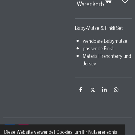
Warenkorb
Baby-Mütze & Finkli Set
wendbare Babymütze
passende Finkli
Material Frenchterry und
Jersey
T
T
T
T
e
e
e
e
i
i
i
i
l
l
l
l
e
e
e
e
n
n
n
n
Diese Website verwendet Cookies, um Ihr Nutzererlebnis
F
I