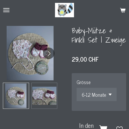
Zum
Hauptinhalt
springen
Baby-Mütze &
Finkli Set l Zweige
29,00 CHF
Grösse
In den