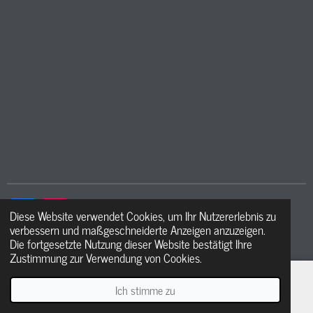
Diese Website verwendet Cookies, um Ihr Nutzererlebnis zu
F
I
verbessern und maßgeschneiderte Anzeigen anzuzeigen.
a
n
© 2021 - 2026 Ma petite étoile
Die fortgesetzte Nutzung dieser Website bestätigt Ihre
c
s
Zustimmung zur Verwendung von Cookies.
e
t
b
a
o
g
Ich stimme zu
E-Mail
Telefon
WhatsApp
o
r