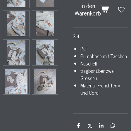
In den
Warenkorb
Set
Pulli
Pumphose mit Taschen
Nuscheli
tragbar über zwei
Grössen
Material: FrenchTerry
und Cord
T
T
T
T