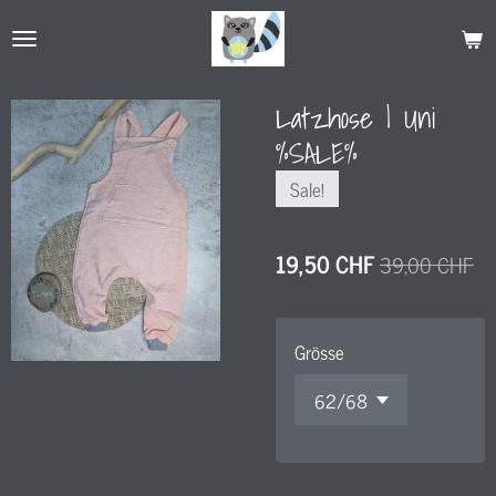
Zum
Hauptinhalt
springen
Latzhose l Uni
%SALE%
Sale!
19,50 CHF
39,00 CHF
Grösse