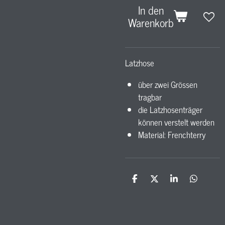
In den
Warenkorb
Latzhose
über zwei Grössen
tragbar
die Latzhosenträger
können verstelt werden
Material: Frenchterry
T
T
T
T
e
e
e
e
i
i
i
i
l
l
l
l
e
e
e
e