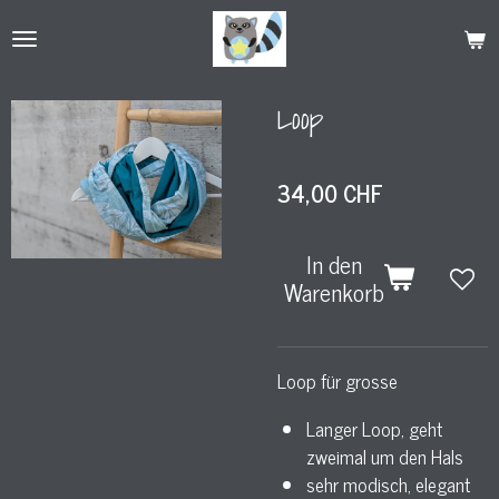
Zum
Hauptinhalt
springen
Loop
34,00 CHF
In den
Warenkorb
Loop für grosse
Langer Loop, geht
zweimal um den Hals
sehr modisch, elegant