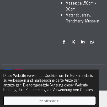
Masse: ca.150cm x
30cm
Material: Jersey,
Frenchterry, Musselin
T
T
T
T
e
e
e
e
i
i
i
i
l
l
l
l
e
e
e
e
n
n
n
n
Diese Website verwendet Cookies, um Ihr Nutzererlebnis
F
I
zu verbessern und maßgeschneiderte Anzeigen
a
n
© 2021 - 2026 Ma petite étoile
anzuzeigen. Die fortgesetzte Nutzung dieser Website
c
s
bestätigt Ihre Zustimmung zur Verwendung von Cookies.
e
t
b
a
o
g
Ich stimme zu
E-Mail
Telefon
WhatsApp
o
r