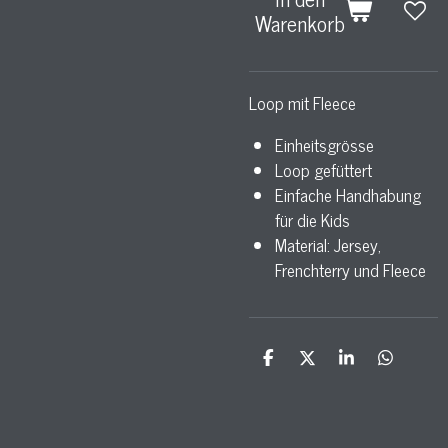
Warenkorb
Loop mit Fleece
Einheitsgrösse
Loop gefüttert
Einfache Handhabung
für die Kids
Material: Jersey,
Frenchterry und Fleece
T
T
T
T
e
e
e
e
i
i
i
i
l
l
l
l
e
e
e
e