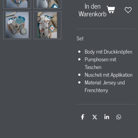
In den
Warenkorb
Set
Body mit Druckknöpfen
Pumphosen mit
Taschen
Nuscheli mit Applikation
Material: Jersey und
Frenchterry
T
T
T
T
e
e
e
e
i
i
i
i
l
l
l
l