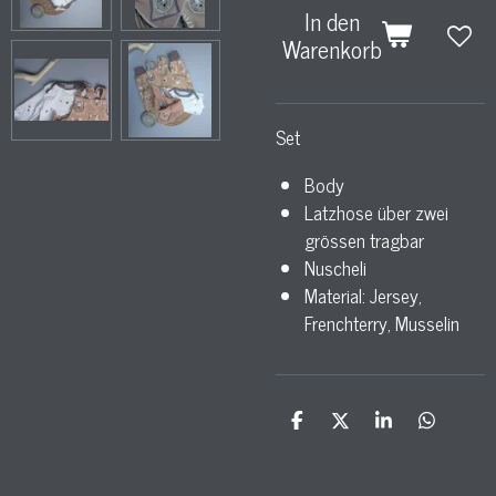
In den
Warenkorb
Set
Body
Latzhose über zwei
grössen tragbar
Nuscheli
Material: Jersey,
Frenchterry, Musselin
T
T
T
T
e
e
e
e
i
i
i
i
l
l
l
l