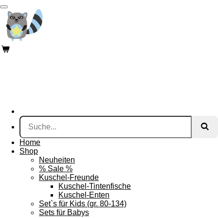
Zum
Hauptinhalt
springen
Home
Shop
Neuheiten
% Sale %
Kuschel-Freunde
Kuschel-Tintenfische
Kuschel-Enten
Set`s für Kids (gr. 80-134)
Sets für Babys