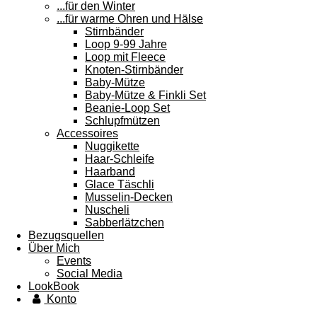
...für den Winter
...für warme Ohren und Hälse
Stirnbänder
Loop 9-99 Jahre
Loop mit Fleece
Knoten-Stirnbänder
Baby-Mütze
Baby-Mütze & Finkli Set
Beanie-Loop Set
Schlupfmützen
Accessoires
Nuggikette
Haar-Schleife
Haarband
Glace Täschli
Musselin-Decken
Nuscheli
Sabberlätzchen
Bezugsquellen
Über Mich
Events
Social Media
LookBook
Konto