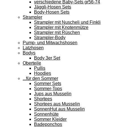
verschiedene Baby-Sets gr56-74
Jäggli-Hosen Sets
Body-Hosen Sets
Strampler
Strampler mit Nuscheli und Finkli
Strampler mit Knotenmütze
Strampler mit Rüschen
Strampler-Body
Pump- und Mitwachshosen
Latzhosen
Bodys
Body 3er Set
Oberteile
Pullis
Hoodies
...für den Sommer
Sommer Sets
Sommer-Tops
Jups aus Musselin
Shortees
Shortees aus Musselin
SonnenHut aus Musselin
Sonnenhüte
Sommer Kleider
Badeponchos