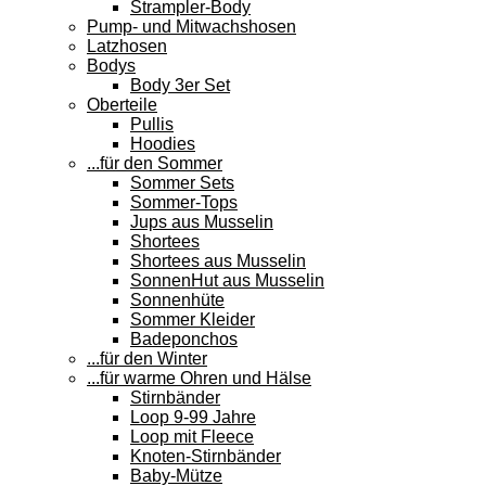
Strampler-Body
Pump- und Mitwachshosen
Latzhosen
Bodys
Body 3er Set
Oberteile
Pullis
Hoodies
...für den Sommer
Sommer Sets
Sommer-Tops
Jups aus Musselin
Shortees
Shortees aus Musselin
SonnenHut aus Musselin
Sonnenhüte
Sommer Kleider
Badeponchos
...für den Winter
...für warme Ohren und Hälse
Stirnbänder
Loop 9-99 Jahre
Loop mit Fleece
Knoten-Stirnbänder
Baby-Mütze