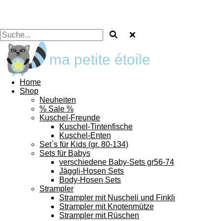
ma petite étoile
Home
Shop
Neuheiten
% Sale %
Kuschel-Freunde
Kuschel-Tintenfische
Kuschel-Enten
Set`s für Kids (gr. 80-134)
Sets für Babys
verschiedene Baby-Sets gr56-74
Jäggli-Hosen Sets
Body-Hosen Sets
Strampler
Strampler mit Nuscheli und Finkli
Strampler mit Knotenmütze
Strampler mit Rüschen