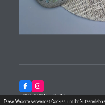
F
I
a
n
© 2021 - 2026 Ma petite étoile
c
s
Diese Website verwendet Cookies, um Ihr Nutzererlebn