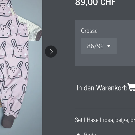
89,00 CHF
Grösse
In den Warenkorb
Set l Hase l rosa, beige, b
Body