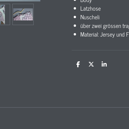
Latzhose
Nuscheli
über zwei grössen tr
Material: Jersey und 
T
T
T
e
e
e
i
i
i
l
l
l
e
e
e
n
n
n