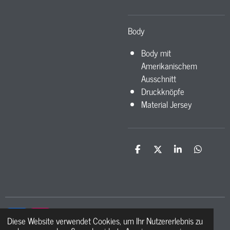
Body
Body mit
Amerikanischem
Ausschnitt
Druckknöpfe
Material Jersey
T
T
T
T
e
e
e
e
i
i
i
i
l
l
l
l
e
e
e
e
n
n
n
n
Diese Website verwendet Cookies, um Ihr Nutzererlebnis zu
F
I