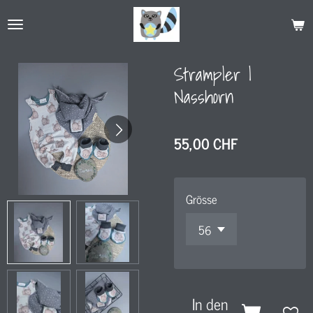
Zum
Hauptinhalt
springen
Strampler l
Nasshorn
55,00 CHF
Grösse
In den