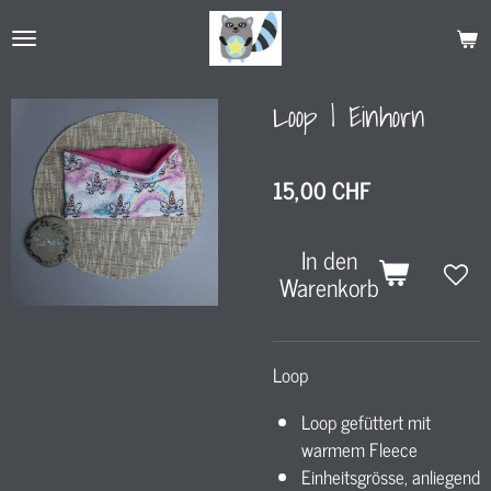
Zum
Hauptinhalt
springen
Loop l Einhorn
15,00 CHF
In den
Warenkorb
Loop
Loop gefüttert mit
warmem Fleece
Einheitsgrösse, anliegend