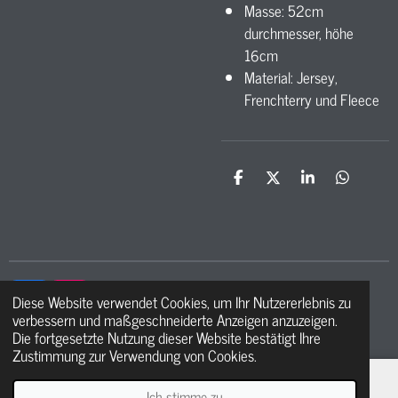
Masse: 52cm
durchmesser, höhe
16cm
Material: Jersey,
Frenchterry und Fleece
T
T
T
T
e
e
e
e
i
i
i
i
l
l
l
l
e
e
e
e
n
n
n
n
Diese Website verwendet Cookies, um Ihr Nutzererlebnis zu
F
I
verbessern und maßgeschneiderte Anzeigen anzuzeigen.
a
n
© 2021 - 2026 Ma petite étoile
Die fortgesetzte Nutzung dieser Website bestätigt Ihre
c
s
Zustimmung zur Verwendung von Cookies.
e
t
b
a
o
g
Ich stimme zu