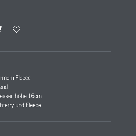
armem Fleece
gend
esser, höhe 16cm
chterry und Fleece