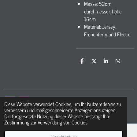
Masse: 52cm
durchmesser, höhe
16cm
Material: Jersey,
Frenchterry und Fleece
T
T
T
T
e
e
e
e
i
i
i
i
l
l
l
l
e
e
e
e
n
n
n
n
Diese Website verwendet Cookies, um Ihr Nutzererlebnis zu
F
I
verbessern und maßgeschneiderte Anzeigen anzuzeigen.
a
n
© 2021 - 2026 Ma petite étoile
Die fortgesetzte Nutzung dieser Website bestätigt Ihre
c
s
Zustimmung zur Verwendung von Cookies.
e
t
b
a
o
g
Ich stimme zu