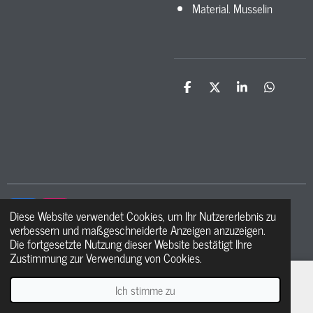
Material. Musselin
T
T
T
T
e
e
e
e
i
i
i
i
l
l
l
l
e
e
e
e
n
n
n
n
Diese Website verwendet Cookies, um Ihr Nutzererlebnis zu
F
I
verbessern und maßgeschneiderte Anzeigen anzuzeigen.
a
n
© 2021 - 2026 Ma petite étoile
Die fortgesetzte Nutzung dieser Website bestätigt Ihre
c
s
Zustimmung zur Verwendung von Cookies.
e
t
b
a
o
g
Ich stimme zu
E-Mail
Telefon
WhatsApp
o
r