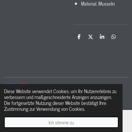
Material. Musselin
T
T
T
T
e
e
e
e
i
i
i
i
l
l
l
l
e
e
e
e
n
n
n
n
Diese Website verwendet Cookies, um Ihr Nutzererlebnis zu
F
I
verbessern und maßgeschneiderte Anzeigen anzuzeigen.
a
n
© 2021 - 2026 Ma petite étoile
Die fortgesetzte Nutzung dieser Website bestätigt Ihre
c
s
Zustimmung zur Verwendung von Cookies.
e
t
b
a
o
g
Ich stimme zu
E-Mail
Telefon
WhatsApp
o
r