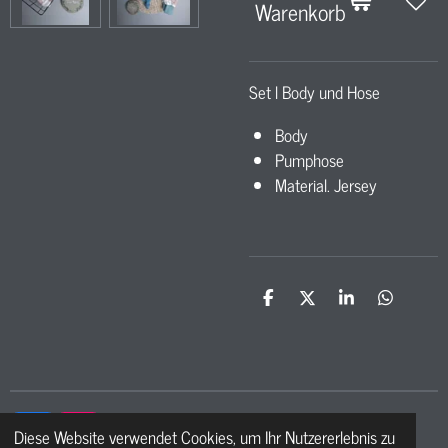
Warenkorb
Set l Body und Hose
Body
Pumphose
Material. Jersey
T
T
T
T
e
e
e
e
i
i
i
i
l
l
l
l
e
e
e
e
n
n
n
n
Diese Website verwendet Cookies, um Ihr Nutzererlebnis zu
F
I