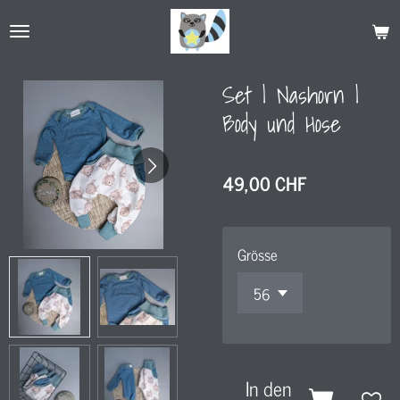
Zum
Hauptinhalt
springen
Set l Nashorn l
Body und Hose
49,00 CHF
Grösse
In den