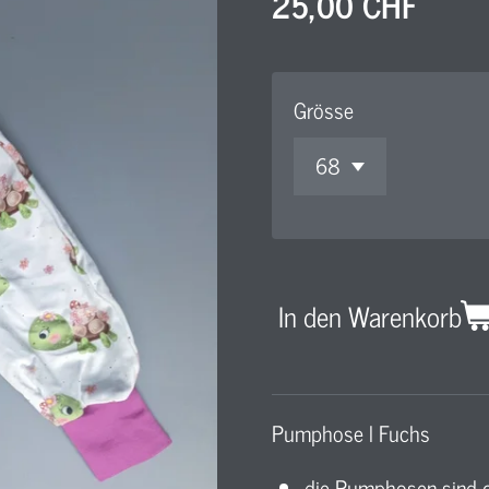
25,00 CHF
Grösse
In den Warenkorb
Pumphose l Fuchs
die Pumphosen sind g