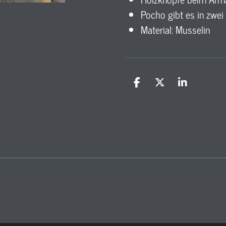
Pocho gibt es in zwei
Material: Musselin
T
T
T
e
e
e
i
i
i
l
l
l
e
e
e
n
n
n