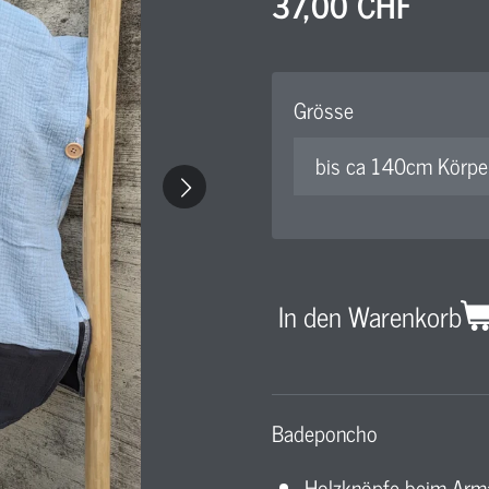
37,00 CHF
Grösse
In den Warenkorb
Badeponcho
Holzknöpfe beim Ar