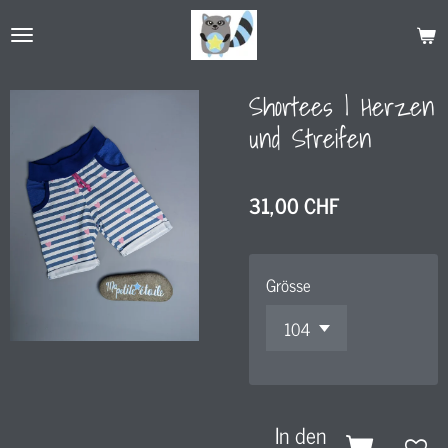
Zum
Hauptinhalt
springen
Shortees l Herzen
und Streifen
31,00 CHF
Grösse
In den