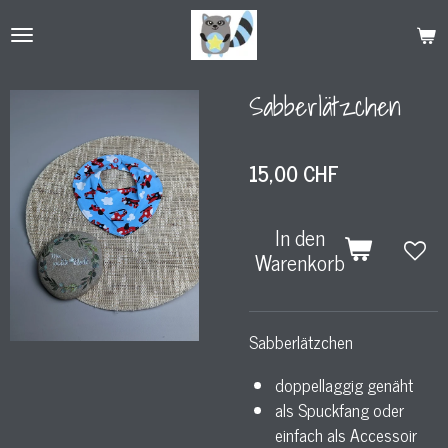
Zum
Hauptinhalt
springen
Sabberlätzchen
15,00 CHF
In den
Warenkorb
Sabberlätzchen
doppellaggig genäht
als Spuckfang oder
einfach als Accessoir