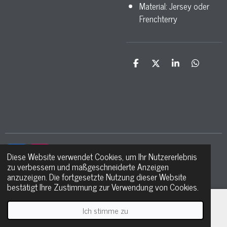
Material: Jersey oder
Frenchterry
T
T
T
T
e
e
e
e
i
i
i
i
l
l
l
l
e
e
e
e
n
n
n
n
Diese Website verwendet Cookies, um Ihr Nutzererlebnis
F
I
zu verbessern und maßgeschneiderte Anzeigen
a
n
© 2021 - 2026 Ma petite étoile
anzuzeigen. Die fortgesetzte Nutzung dieser Website
c
s
bestätigt Ihre Zustimmung zur Verwendung von Cookies.
e
t
b
a
o
g
Ich stimme zu
E-Mail
Telefon
WhatsApp
o
r