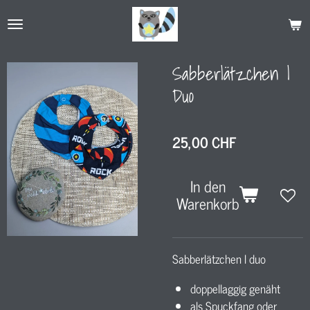
Zum
Hauptinhalt
springen
Sabberlätzchen l
Duo
25,00 CHF
In den
Warenkorb
Sabberlätzchen l duo
doppellaggig genäht
als Spuckfang oder