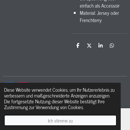
einfach als Accessoir
Material: Jersey oder
Frenchterry
T
T
T
T
e
e
e
e
i
i
i
i
l
l
l
l
e
e
e
e
n
n
n
n
Diese Website verwendet Cookies, um Ihr Nutzererlebnis zu
F
I
verbessern und maßgeschneiderte Anzeigen anzuzeigen.
a
n
© 2021 - 2026 Ma petite étoile
Die fortgesetzte Nutzung dieser Website bestätigt Ihre
c
s
Zustimmung zur Verwendung von Cookies.
e
t
b
a
o
g
Ich stimme zu
E-Mail
Telefon
WhatsApp
o
r