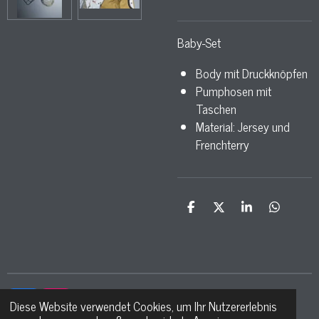
Baby-Set
Body mit Druckknöpfen
Pumphosen mit
Taschen
Material: Jersey und
Frenchterry
T
T
T
T
e
e
e
e
i
i
i
i
l
l
l
l
e
e
e
e
n
n
n
n
Diese Website verwendet Cookies, um Ihr Nutzererlebnis
F
I