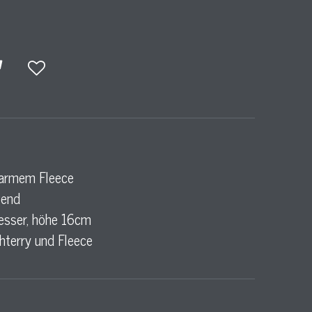
warmem Fleece
gend
sser, höhe 16cm
chterry und Fleece