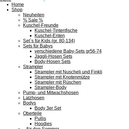
Home
Shop
Neuheiten
% Sale %
Kuschel-Freunde
Kuschel-Tintenfische
Kuschel-Enten
Set`s für Kids (gr. 80-134)
Sets für Babys
verschiedene Baby-Sets gr56-74
Jäggli-Hosen Sets
Body-Hosen Sets
Strampler
Strampler mit Nuscheli und Finkli
Strampler mit Knotenmütze
Strampler mit Rüschen
Strampler-Body
Pump- und Mitwachshosen
Latzhosen
Bodys
Body 3er Set
Oberteile
Pullis
Hoodies
...für den Sommer