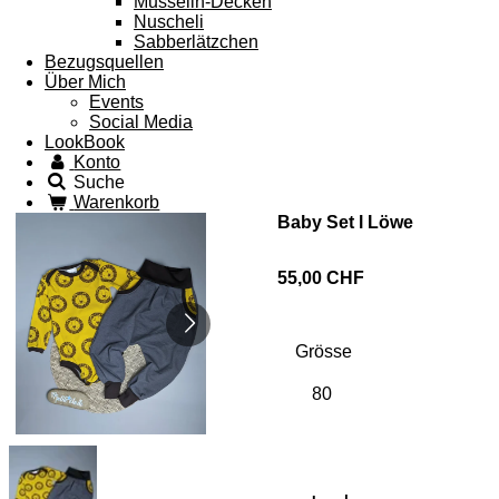
Musselin-Decken
Nuscheli
Sabberlätzchen
Bezugsquellen
Über Mich
Events
Social Media
LookBook
Konto
Suche
Warenkorb
Baby Set l Löwe
55,00 CHF
Grösse