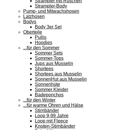
Strampler mit Rüschen
Strampler-Body
Pump- und Mitwachshosen
Latzhosen
Bodys
Body 3er Set
Oberteile
Pullis
Hoodies
...für den Sommer
Sommer Sets
Sommer-Tops
Jups aus Musselin
Shortees
Shortees aus Musselin
SonnenHut aus Musselin
Sonnenhüte
Sommer Kleider
Badeponchos
...für den Winter
...für warme Ohren und Hälse
Stirnbänder
Loop 9-99 Jahre
Loop mit Fleece
Knoten-Stirnbänder