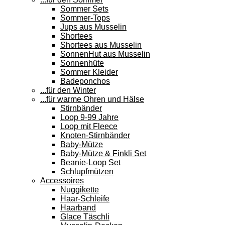
Sommer Sets
Sommer-Tops
Jups aus Musselin
Shortees
Shortees aus Musselin
SonnenHut aus Musselin
Sonnenhüte
Sommer Kleider
Badeponchos
...für den Winter
...für warme Ohren und Hälse
Stirnbänder
Loop 9-99 Jahre
Loop mit Fleece
Knoten-Stirnbänder
Baby-Mütze
Baby-Mütze & Finkli Set
Beanie-Loop Set
Schlupfmützen
Accessoires
Nuggikette
Haar-Schleife
Haarband
Glace Täschli