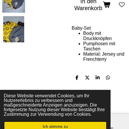
In den
Warenkorb
Baby-Set
Body mit
Druckknöpfen
Pumphosen mit
Taschen
Material: Jersey und
Frenchterry
T
T
T
T
e
e
e
e
i
i
i
i
l
l
l
l
Diese Website verwendet Cookies, um Ihr
e
e
e
e
Nutzererlebnis zu verbessern und
n
n
n
n
F
I
maßgeschneiderte Anzeigen anzuzeigen. Die
fortgesetzte Nutzung dieser Website bestätigt Ihre
a
n
© 2021 - 2026 Ma petite étoile
Zustimmung zur Verwendung von Cookies.
c
s
e
t
Ich stimme zu
b
a
E-Mail
Telefon
WhatsApp