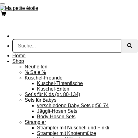
Zum
Hauptinhalt
springen
Home
Shop
Neuheiten
% Sale %
Kuschel-Freunde
Kuschel-Tintenfische
Kuschel-Enten
Set`s für Kids (gr. 80-134)
Sets für Babys
verschiedene Baby-Sets gr56-74
Jäggli-Hosen Sets
Body-Hosen Sets
Strampler
Strampler mit Nuscheli und Finkli
Strampler mit Knotenmütze