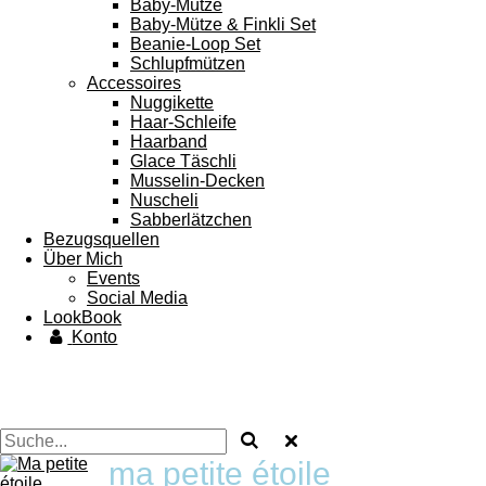
Baby-Mütze
Baby-Mütze & Finkli Set
Beanie-Loop Set
Schlupfmützen
Accessoires
Nuggikette
Haar-Schleife
Haarband
Glace Täschli
Musselin-Decken
Nuscheli
Sabberlätzchen
Bezugsquellen
Über Mich
Events
Social Media
LookBook
Konto
ma petite étoile