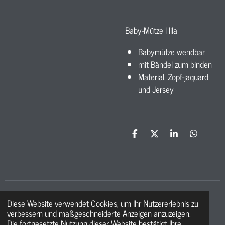
Baby-Mütze l lila
Babymütze wendbar
mit Bändel zum binden
Material. Zopf-jaquard
und Jersey
T
T
T
T
e
e
e
e
i
i
i
i
l
l
l
l
e
e
e
e
n
n
n
n
Diese Website verwendet Cookies, um Ihr Nutzererlebnis zu
F
I
verbessern und maßgeschneiderte Anzeigen anzuzeigen.
a
n
© 2021 - 2026 Ma petite étoile
Die fortgesetzte Nutzung dieser Website bestätigt Ihre