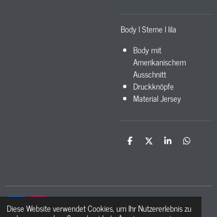
Body l Sterne l lila
Body mit
Amerikanischem
Ausschnitt
Druckknöpfe
Material Jersey
T
T
T
T
e
e
e
e
i
i
i
i
l
l
l
l
e
e
e
e
n
n
n
n
Diese Website verwendet Cookies, um Ihr Nutzererlebnis zu
F
I