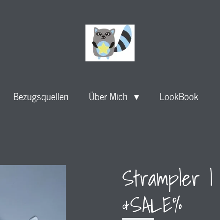
Bezugsquellen
Über Mich
LookBook
Strampler l
&SALE%