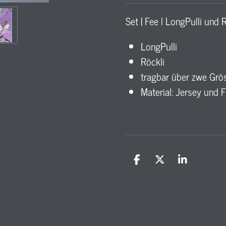
Set | Fee l LongPulli und 
LongPulli
Röckli
tragbar über zwe Grö
Material: Jersey und 
T
T
T
e
e
e
i
i
i
l
l
l
e
e
e
n
n
n